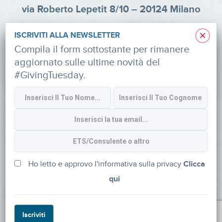
via Roberto Lepetit 8/10 – 20124 Milano
info@fondazioneaifr.org
×
ISCRIVITI ALLA NEWSLETTER
Tel: +39 02 47924880
Compila il form sottostante per rimanere
aggiornato sulle ultime novità del
CF: 91374340379
#GivingTuesday.
SOCIAL
Iscriviti alla newsletter
Ho letto e approvo l'informativa sulla privacy
Clicca
qui
Powered by
myDonor®
Iscriviti