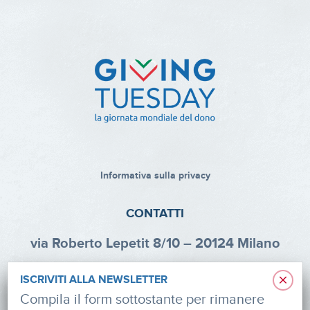
Informativa sulla privacy
CONTATTI
via Roberto Lepetit 8/10 – 20124 Milano
info@fondazioneaifr.org
×
ISCRIVITI ALLA NEWSLETTER
Tel: +39 02 47924880
Compila il form sottostante per rimanere