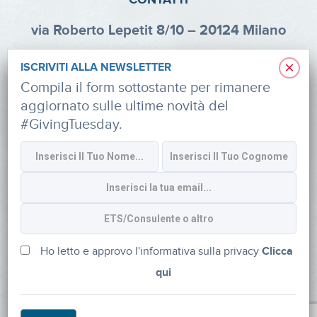
via Roberto Lepetit 8/10 – 20124 Milano
info@fondazioneaifr.org
×
ISCRIVITI ALLA NEWSLETTER
Tel: +39 02 47924880
Compila il form sottostante per rimanere
aggiornato sulle ultime novità del
CF: 91374340379
#GivingTuesday.
SOCIAL
Iscriviti alla newsletter
Ho letto e approvo l'informativa sulla privacy
Clicca
qui
Powered by
myDonor®