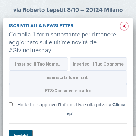
via Roberto Lepetit 8/10 – 20124 Milano
info@fondazioneaifr.org
×
ISCRIVITI ALLA NEWSLETTER
Tel: +39 02 47924880
Compila il form sottostante per rimanere
aggiornato sulle ultime novità del
CF: 91374340379
#GivingTuesday.
SOCIAL
Iscriviti alla newsletter
Ho letto e approvo l'informativa sulla privacy
Clicca
qui
Powered by
myDonor®
Iscriviti