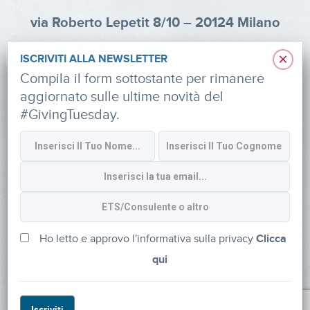
via Roberto Lepetit 8/10 – 20124 Milano
info@fondazioneaifr.org
×
ISCRIVITI ALLA NEWSLETTER
Tel: +39 02 47924880
Compila il form sottostante per rimanere
aggiornato sulle ultime novità del
CF: 91374340379
#GivingTuesday.
SOCIAL
Iscriviti alla newsletter
Ho letto e approvo l'informativa sulla privacy
Clicca
qui
Powered by
myDonor®
Iscriviti