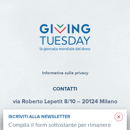
Informativa sulla privacy
CONTATTI
via Roberto Lepetit 8/10 – 20124 Milano
info@fondazioneaifr.org
×
ISCRIVITI ALLA NEWSLETTER
Tel: +39 02 47924880
Compila il form sottostante per rimanere