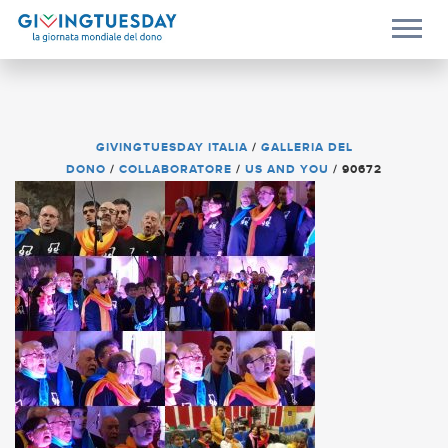
GIVINGTUESDAY ITALIA
/
GALLERIA DEL
DONO
/
COLLABORATORE
/
US AND YOU
/
90672