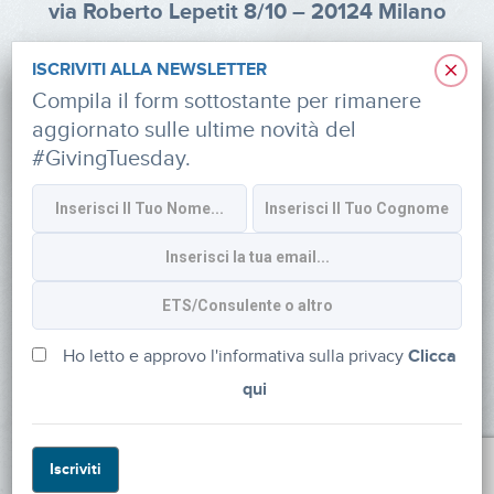
via Roberto Lepetit 8/10 – 20124 Milano
info@fondazioneaifr.org
×
ISCRIVITI ALLA NEWSLETTER
Tel: +39 02 47924880
Compila il form sottostante per rimanere
aggiornato sulle ultime novità del
CF: 91374340379
#GivingTuesday.
SOCIAL
Iscriviti alla newsletter
Ho letto e approvo l'informativa sulla privacy
Clicca
qui
Powered by
myDonor®
Iscriviti