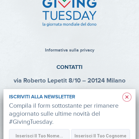
Informativa sulla privacy
CONTATTI
via Roberto Lepetit 8/10 – 20124 Milano
info@fondazioneaifr.org
×
ISCRIVITI ALLA NEWSLETTER
Tel: +39 02 47924880
Compila il form sottostante per rimanere
aggiornato sulle ultime novità del
CF: 91374340379
#GivingTuesday.
SOCIAL