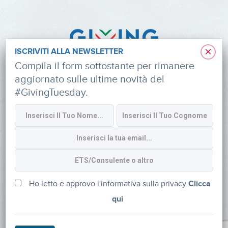
×
ISCRIVITI ALLA NEWSLETTER
Compila il form sottostante per rimanere
aggiornato sulle ultime novità del
#GivingTuesday.
Informativa sulla privacy
CONTATTI
via Roberto Lepetit 8/10 – 20124 Milano
info@fondazioneaifr.org
Ho letto e approvo l'informativa sulla privacy
Clicca
qui
Tel: +39 02 47924880
CF: 91374340379