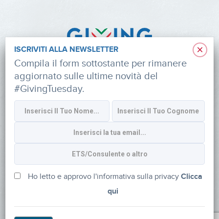
×
ISCRIVITI ALLA NEWSLETTER
Compila il form sottostante per rimanere
aggiornato sulle ultime novità del
#GivingTuesday.
Informativa sulla privacy
CONTATTI
via Roberto Lepetit 8/10 – 20124 Milano
info@fondazioneaifr.org
Ho letto e approvo l'informativa sulla privacy
Clicca
qui
Tel: +39 02 47924880
CF: 91374340379