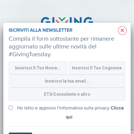
×
ISCRIVITI ALLA NEWSLETTER
Compila il form sottostante per rimanere
aggiornato sulle ultime novità del
#GivingTuesday.
Informativa sulla privacy
CONTATTI
via Roberto Lepetit 8/10 – 20124 Milano
info@fondazioneaifr.org
Ho letto e approvo l'informativa sulla privacy
Clicca
qui
Tel: +39 02 47924880
CF: 91374340379