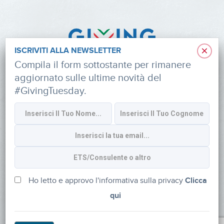
×
ISCRIVITI ALLA NEWSLETTER
Compila il form sottostante per rimanere
aggiornato sulle ultime novità del
#GivingTuesday.
Informativa sulla privacy
CONTATTI
via Roberto Lepetit 8/10 – 20124 Milano
info@fondazioneaifr.org
Ho letto e approvo l'informativa sulla privacy
Clicca
qui
Tel: +39 02 47924880
CF: 91374340379