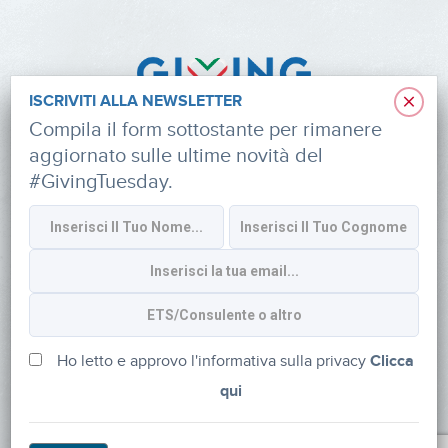
×
ISCRIVITI ALLA NEWSLETTER
Compila il form sottostante per rimanere
aggiornato sulle ultime novità del
#GivingTuesday.
Informativa sulla privacy
CONTATTI
via Roberto Lepetit 8/10 – 20124 Milano
info@fondazioneaifr.org
Ho letto e approvo l'informativa sulla privacy
Clicca
qui
Tel: +39 02 47924880
CF: 91374340379