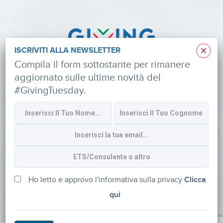
×
ISCRIVITI ALLA NEWSLETTER
Compila il form sottostante per rimanere
aggiornato sulle ultime novità del
#GivingTuesday.
Informativa sulla privacy
CONTATTI
via Roberto Lepetit 8/10 – 20124 Milano
info@fondazioneaifr.org
Ho letto e approvo l'informativa sulla privacy
Clicca
qui
Tel: +39 02 47924880
CF: 91374340379