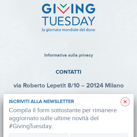
Informativa sulla privacy
CONTATTI
via Roberto Lepetit 8/10 – 20124 Milano
info@fondazioneaifr.org
×
ISCRIVITI ALLA NEWSLETTER
Tel: +39 02 47924880
Compila il form sottostante per rimanere
aggiornato sulle ultime novità del
CF: 91374340379
#GivingTuesday.