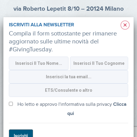
via Roberto Lepetit 8/10 – 20124 Milano
info@fondazioneaifr.org
×
ISCRIVITI ALLA NEWSLETTER
Tel: +39 02 47924880
Compila il form sottostante per rimanere
aggiornato sulle ultime novità del
CF: 91374340379
#GivingTuesday.
SOCIAL
Iscriviti alla newsletter
Ho letto e approvo l'informativa sulla privacy
Clicca
qui
Powered by
myDonor®
Iscriviti