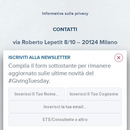
Informativa sulla privacy
CONTATTI
via Roberto Lepetit 8/10 – 20124 Milano
info@fondazioneaifr.org
×
ISCRIVITI ALLA NEWSLETTER
Tel: +39 02 47924880
Compila il form sottostante per rimanere
aggiornato sulle ultime novità del
CF: 91374340379
#GivingTuesday.
SOCIAL
Iscriviti alla newsletter