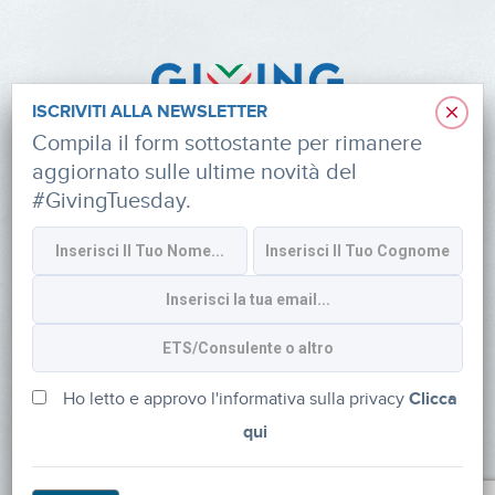
×
ISCRIVITI ALLA NEWSLETTER
Compila il form sottostante per rimanere
aggiornato sulle ultime novità del
#GivingTuesday.
Informativa sulla privacy
CONTATTI
via Roberto Lepetit 8/10 – 20124 Milano
info@fondazioneaifr.org
Ho letto e approvo l'informativa sulla privacy
Clicca
qui
Tel: +39 02 47924880
CF: 91374340379