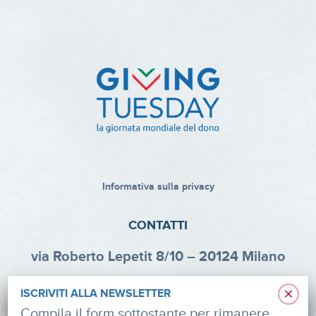
Informativa sulla privacy
CONTATTI
via Roberto Lepetit 8/10 – 20124 Milano
info@fondazioneaifr.org
×
ISCRIVITI ALLA NEWSLETTER
Tel: +39 02 47924880
Compila il form sottostante per rimanere