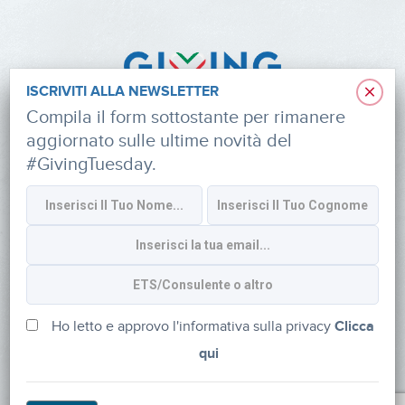
×
ISCRIVITI ALLA NEWSLETTER
Compila il form sottostante per rimanere
aggiornato sulle ultime novità del
#GivingTuesday.
Informativa sulla privacy
CONTATTI
via Roberto Lepetit 8/10 – 20124 Milano
info@fondazioneaifr.org
Ho letto e approvo l'informativa sulla privacy
Clicca
qui
Tel: +39 02 47924880
CF: 91374340379