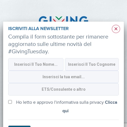
×
ISCRIVITI ALLA NEWSLETTER
Compila il form sottostante per rimanere
aggiornato sulle ultime novità del
#GivingTuesday.
Informativa sulla privacy
CONTATTI
via Roberto Lepetit 8/10 – 20124 Milano
info@fondazioneaifr.org
Ho letto e approvo l'informativa sulla privacy
Clicca
qui
Tel: +39 02 47924880
CF: 91374340379