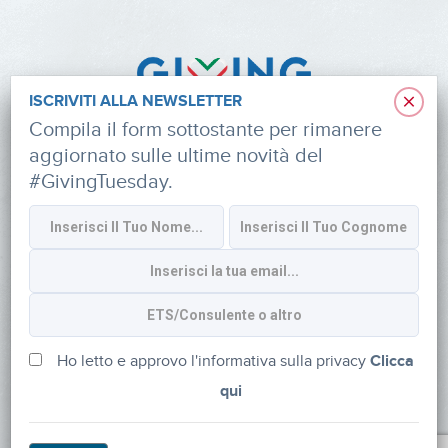
×
ISCRIVITI ALLA NEWSLETTER
Compila il form sottostante per rimanere
aggiornato sulle ultime novità del
#GivingTuesday.
Informativa sulla privacy
CONTATTI
via Roberto Lepetit 8/10 – 20124 Milano
info@fondazioneaifr.org
Ho letto e approvo l'informativa sulla privacy
Clicca
qui
Tel: +39 02 47924880
CF: 91374340379