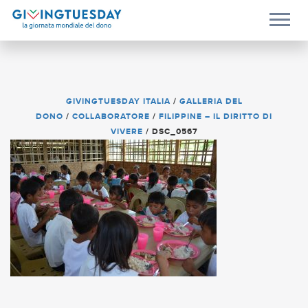
GIVINGTUESDAY ITALIA
/
GALLERIA DEL
DONO
/
COLLABORATORE
/
FILIPPINE – IL DIRITTO DI
VIVERE
/
DSC_0567