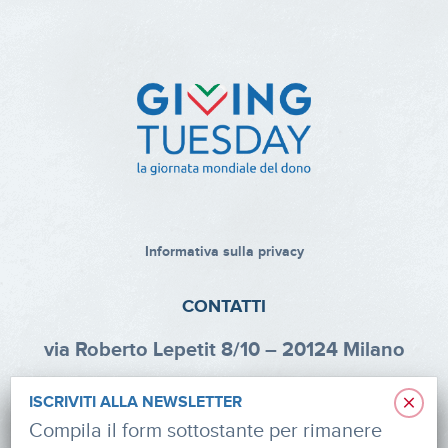
Informativa sulla privacy
CONTATTI
via Roberto Lepetit 8/10 – 20124 Milano
info@fondazioneaifr.org
×
ISCRIVITI ALLA NEWSLETTER
Tel: +39 02 47924880
Compila il form sottostante per rimanere