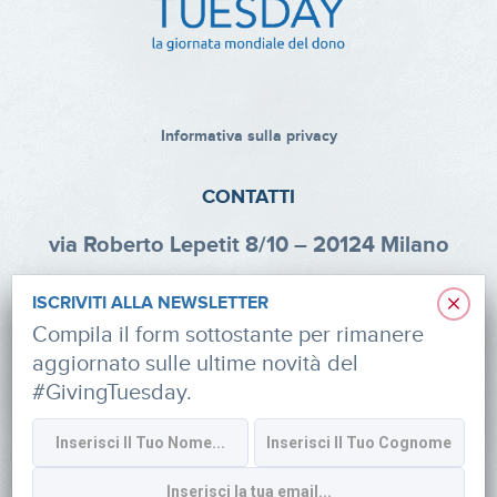
Informativa sulla privacy
CONTATTI
via Roberto Lepetit 8/10 – 20124 Milano
info@fondazioneaifr.org
×
ISCRIVITI ALLA NEWSLETTER
Tel: +39 02 47924880
Compila il form sottostante per rimanere
aggiornato sulle ultime novità del
CF: 91374340379
#GivingTuesday.
SOCIAL