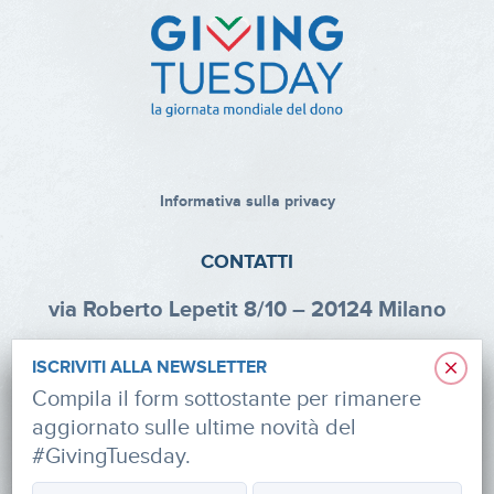
Informativa sulla privacy
CONTATTI
via Roberto Lepetit 8/10 – 20124 Milano
info@fondazioneaifr.org
×
ISCRIVITI ALLA NEWSLETTER
Tel: +39 02 47924880
Compila il form sottostante per rimanere
aggiornato sulle ultime novità del
CF: 91374340379
#GivingTuesday.