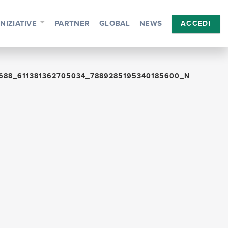
INIZIATIVE
PARTNER
GLOBAL
NEWS
ACCEDI
688_611381362705034_7889285195340185600_N