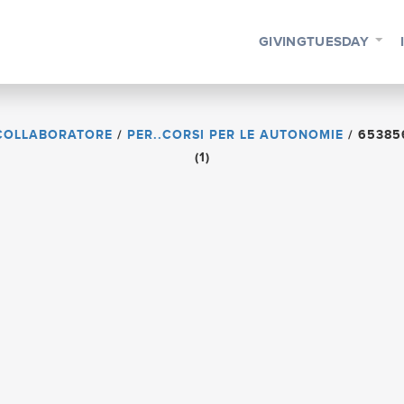
GIVINGTUESDAY
COLLABORATORE
/
PER..CORSI PER LE AUTONOMIE
/
65385
(1)