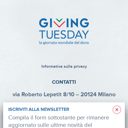
Informativa sulla privacy
CONTATTI
via Roberto Lepetit 8/10 – 20124 Milano
info@fondazioneaifr.org
×
ISCRIVITI ALLA NEWSLETTER
Tel: +39 02 47924880
Compila il form sottostante per rimanere
aggiornato sulle ultime novità del
CF: 91374340379