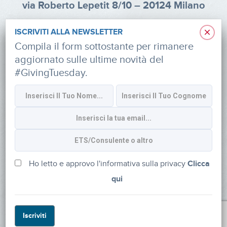
via Roberto Lepetit 8/10 – 20124 Milano
info@fondazioneaifr.org
×
ISCRIVITI ALLA NEWSLETTER
Tel: +39 02 47924880
Compila il form sottostante per rimanere
aggiornato sulle ultime novità del
CF: 91374340379
#GivingTuesday.
SOCIAL
Iscriviti alla newsletter
Ho letto e approvo l'informativa sulla privacy
Clicca
qui
Powered by
myDonor®
Iscriviti