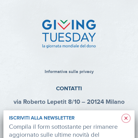
Informativa sulla privacy
CONTATTI
via Roberto Lepetit 8/10 – 20124 Milano
info@fondazioneaifr.org
×
ISCRIVITI ALLA NEWSLETTER
Tel: +39 02 47924880
Compila il form sottostante per rimanere
aggiornato sulle ultime novità del
CF: 91374340379