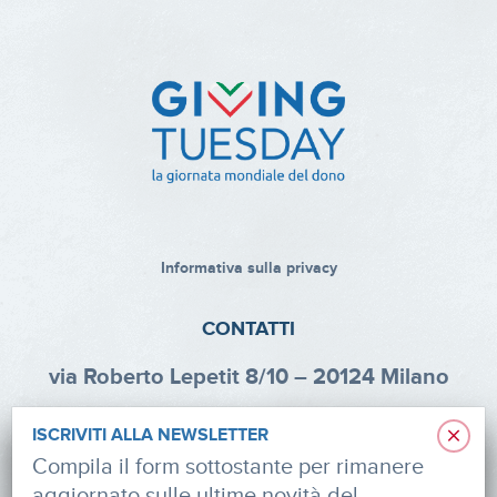
Informativa sulla privacy
CONTATTI
via Roberto Lepetit 8/10 – 20124 Milano
info@fondazioneaifr.org
×
ISCRIVITI ALLA NEWSLETTER
Tel: +39 02 47924880
Compila il form sottostante per rimanere
aggiornato sulle ultime novità del