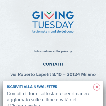
Informativa sulla privacy
CONTATTI
via Roberto Lepetit 8/10 – 20124 Milano
info@fondazioneaifr.org
×
ISCRIVITI ALLA NEWSLETTER
Tel: +39 02 47924880
Compila il form sottostante per rimanere
aggiornato sulle ultime novità del
CF: 91374340379