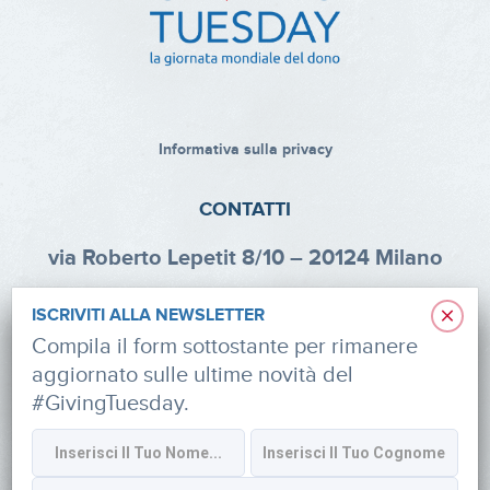
Informativa sulla privacy
CONTATTI
via Roberto Lepetit 8/10 – 20124 Milano
info@fondazioneaifr.org
×
ISCRIVITI ALLA NEWSLETTER
Tel: +39 02 47924880
Compila il form sottostante per rimanere
aggiornato sulle ultime novità del
CF: 91374340379
#GivingTuesday.
SOCIAL