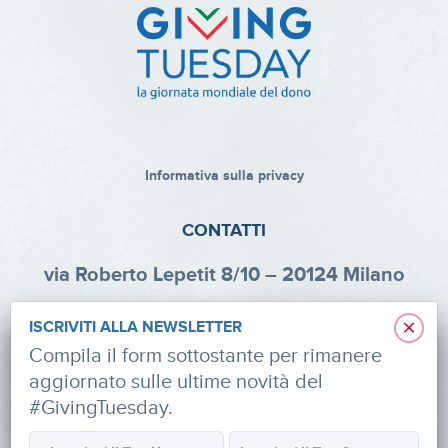
Informativa sulla privacy
CONTATTI
via Roberto Lepetit 8/10 – 20124 Milano
info@fondazioneaifr.org
×
ISCRIVITI ALLA NEWSLETTER
Tel: +39 02 47924880
Compila il form sottostante per rimanere
aggiornato sulle ultime novità del
CF: 91374340379
#GivingTuesday.
SOCIAL