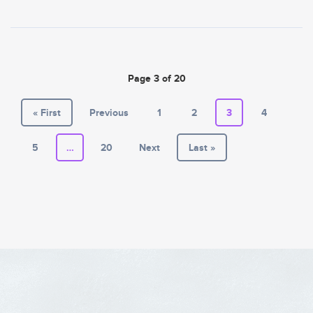
Page 3 of 20
« First
Previous
1
2
3
4
5
…
20
Next
Last »